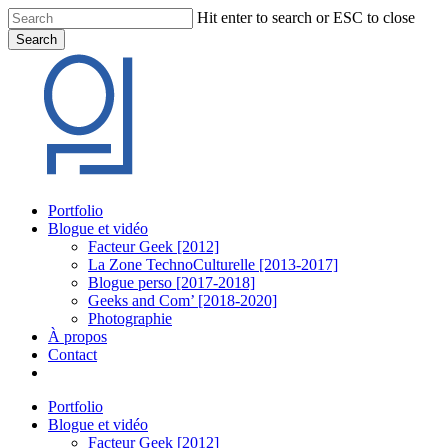
Skip
Hit enter to search or ESC to close
to
Search
main
Close
content
Search
Menu
Portfolio
Blogue et vidéo
Facteur Geek [2012]
La Zone TechnoCulturelle [2013-2017]
Blogue perso [2017-2018]
Geeks and Com’ [2018-2020]
Photographie
À propos
Contact
twitter
linkedin
youtube
instagram
Portfolio
Blogue et vidéo
Facteur Geek [2012]