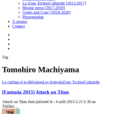
La Zone TechnoCulturelle [2013-2017]
Blogue perso [2017-2018]
Geeks and Com’ [2018-2020]
Photographie
À propos
Contact
twitter
linkedin
youtube
instagram
Tag
Tomohiro Machiyama
[Fantasia
Le cinéma et la télévision
Les festivals
Zone TechnoCulturelle
2015]
Attack
[Fantasia 2015] Attack on Titan
on
Titan
Attack on Titan était présenté le : 4 août 2015 à 21 h 30 au
Théâtre…