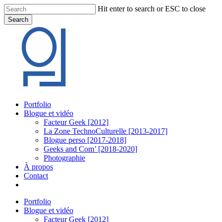
Skip
Hit enter to search or ESC to close
to
Search
main
Close
content
Search
Menu
Portfolio
Blogue et vidéo
Facteur Geek [2012]
La Zone TechnoCulturelle [2013-2017]
Blogue perso [2017-2018]
Geeks and Com’ [2018-2020]
Photographie
À propos
Contact
twitter
linkedin
youtube
instagram
Portfolio
Blogue et vidéo
Facteur Geek [2012]