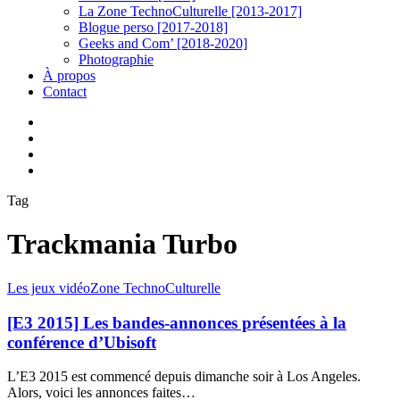
La Zone TechnoCulturelle [2013-2017]
Blogue perso [2017-2018]
Geeks and Com’ [2018-2020]
Photographie
À propos
Contact
twitter
linkedin
youtube
instagram
Tag
Trackmania Turbo
[E3
Les jeux vidéo
Zone TechnoCulturelle
2015]
Les
[E3 2015] Les bandes-annonces présentées à la
bandes-
conférence d’Ubisoft
annonces
présentées
L’E3 2015 est commencé depuis dimanche soir à Los Angeles.
à
Alors, voici les annonces faites…
la