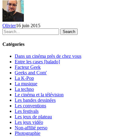
conférence
d’Ubisoft
Olivier
16 juin 2015
Search
Catégories
Dans un cinéma près de chez vous
Entre les cases [balado]
Facteur Geek
Geeks and Com'
La K-Pop
La musique
La techno
Le cinéma et la télévision
Les bandes dessinées
Les conventions
Les festivals
Les jeux de plateau
Les jeux vidéo
Non-affilié
perso
Photographie