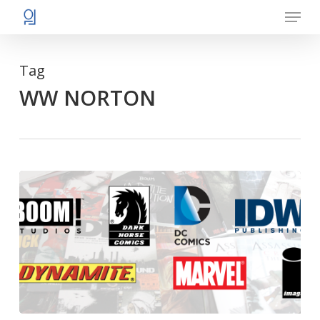
Menu
Skip
to
main
Tag
content
WW NORTON