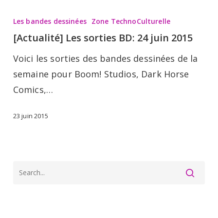
[Actualité]
Les
Les bandes dessinées
Zone TechnoCulturelle
sorties
[Actualité] Les sorties BD: 24 juin 2015
BD:
Voici les sorties des bandes dessinées de la
24
semaine pour Boom! Studios, Dark Horse
juin
Comics,…
2015
23 juin 2015