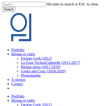
Skip
Hit enter to search or ESC to close
to
Search
main
Close
content
Search
Menu
Portfolio
Blogue et vidéo
Facteur Geek [2012]
La Zone TechnoCulturelle [2013-2017]
Blogue perso [2017-2018]
Geeks and Com’ [2018-2020]
Photographie
À propos
Contact
twitter
linkedin
youtube
instagram
Portfolio
Blogue et vidéo
Facteur Geek [2012]