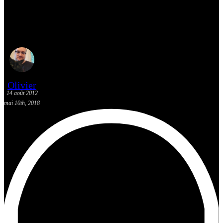
[Fantasia 2012] Schoolgirl
Apocalypse
Olivier
14 août 2012
mai 10th, 2018