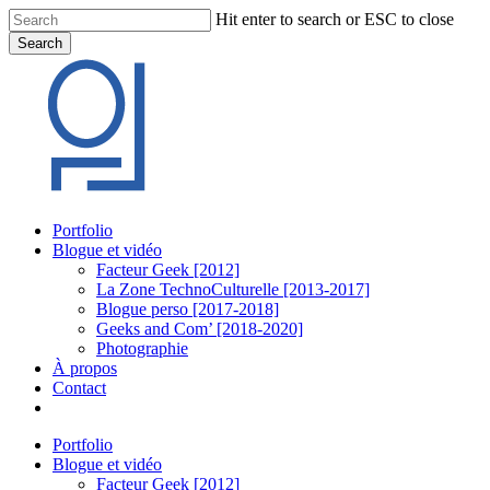
Skip
Hit enter to search or ESC to close
to
Search
main
Close
content
Search
Menu
Portfolio
Blogue et vidéo
Facteur Geek [2012]
La Zone TechnoCulturelle [2013-2017]
Blogue perso [2017-2018]
Geeks and Com’ [2018-2020]
Photographie
À propos
Contact
twitter
linkedin
youtube
instagram
Portfolio
Blogue et vidéo
Facteur Geek [2012]