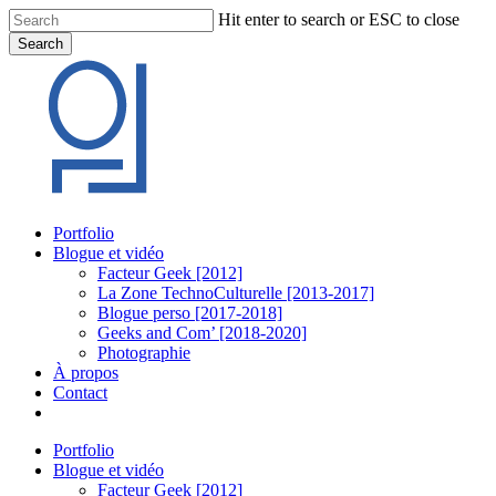
Skip
Hit enter to search or ESC to close
to
Search
main
Close
content
Search
Menu
Portfolio
Blogue et vidéo
Facteur Geek [2012]
La Zone TechnoCulturelle [2013-2017]
Blogue perso [2017-2018]
Geeks and Com’ [2018-2020]
Photographie
À propos
Contact
twitter
linkedin
youtube
instagram
Portfolio
Blogue et vidéo
Facteur Geek [2012]