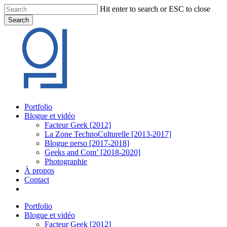
Skip
Hit enter to search or ESC to close
to
Search
main
Close
content
Search
Menu
Portfolio
Blogue et vidéo
Facteur Geek [2012]
La Zone TechnoCulturelle [2013-2017]
Blogue perso [2017-2018]
Geeks and Com’ [2018-2020]
Photographie
À propos
Contact
twitter
linkedin
youtube
instagram
Portfolio
Blogue et vidéo
Facteur Geek [2012]