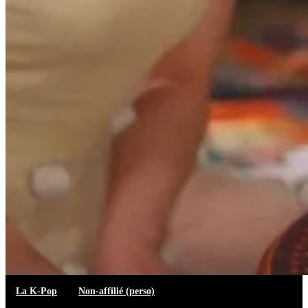
La K-Pop
Non-affilié (perso)