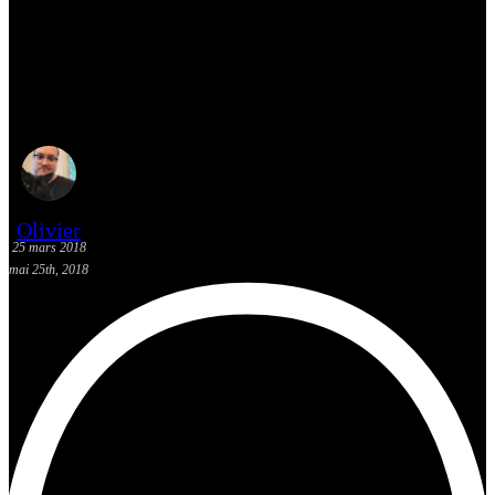
Mes suggestions K-Pop du 18
au 24 mars 2018 – Honey
Popcorn
Olivier
25 mars 2018
mai 25th, 2018