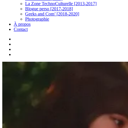
La Zone TechnoCulturelle [2013-2017]
Blogue perso [2017-2018]
Geeks and Com’ [2018-2020]
Photographie
À propos
Contact
twitter
linkedin
youtube
instagram