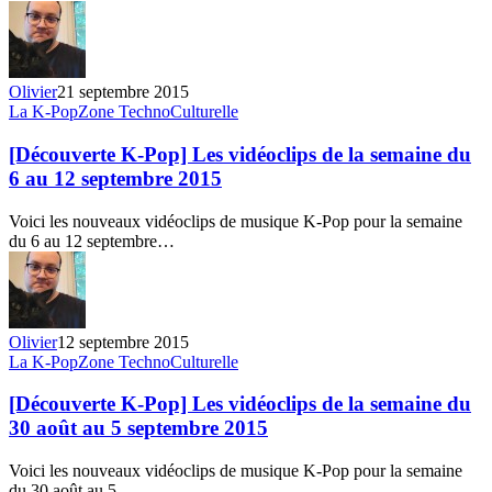
du
13
au
19
Olivier
21 septembre 2015
septembre
[Découverte
La K-Pop
Zone TechnoCulturelle
2015
K-
Pop]
[Découverte K-Pop] Les vidéoclips de la semaine du
Les
6 au 12 septembre 2015
vidéoclips
de
Voici les nouveaux vidéoclips de musique K-Pop pour la semaine
la
du 6 au 12 septembre…
semaine
du
6
au
12
Olivier
12 septembre 2015
septembre
[Découverte
La K-Pop
Zone TechnoCulturelle
2015
K-
Pop]
[Découverte K-Pop] Les vidéoclips de la semaine du
Les
30 août au 5 septembre 2015
vidéoclips
de
Voici les nouveaux vidéoclips de musique K-Pop pour la semaine
la
du 30 août au 5…