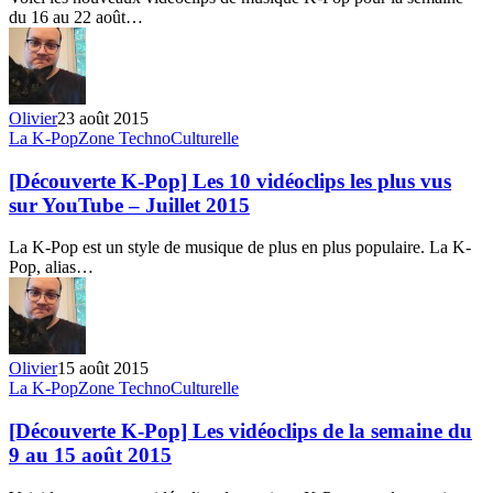
la
du 16 au 22 août…
semaine
du
16
au
22
Olivier
23 août 2015
août
[Découverte
La K-Pop
Zone TechnoCulturelle
2015
K-
Pop]
[Découverte K-Pop] Les 10 vidéoclips les plus vus
Les
sur YouTube – Juillet 2015
10
vidéoclips
La K-Pop est un style de musique de plus en plus populaire. La K-
les
Pop, alias…
plus
vus
sur
YouTube
–
Olivier
15 août 2015
Juillet
[Découverte
La K-Pop
Zone TechnoCulturelle
2015
K-
Pop]
[Découverte K-Pop] Les vidéoclips de la semaine du
Les
9 au 15 août 2015
vidéoclips
de