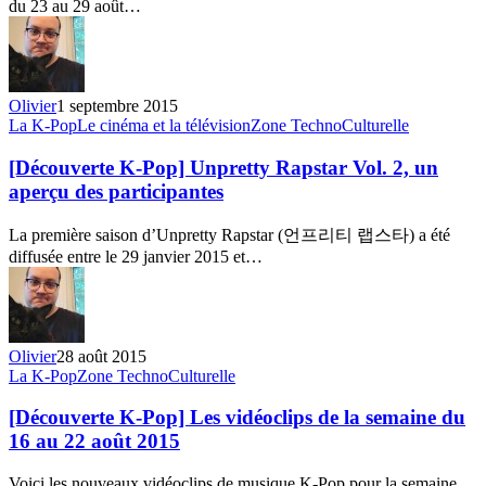
du 23 au 29 août…
semaine
du
23
au
29
Olivier
1 septembre 2015
août
[Découverte
La K-Pop
Le cinéma et la télévision
Zone TechnoCulturelle
2015
K-
Pop]
[Découverte K-Pop] Unpretty Rapstar Vol. 2, un
Unpretty
aperçu des participantes
Rapstar
Vol.
La première saison d’Unpretty Rapstar (언프리티 랩스타) a été
2,
diffusée entre le 29 janvier 2015 et…
un
aperçu
des
participantes
Olivier
28 août 2015
[Découverte
La K-Pop
Zone TechnoCulturelle
K-
Pop]
[Découverte K-Pop] Les vidéoclips de la semaine du
Les
16 au 22 août 2015
vidéoclips
de
Voici les nouveaux vidéoclips de musique K-Pop pour la semaine