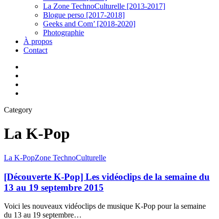
La Zone TechnoCulturelle [2013-2017]
Blogue perso [2017-2018]
Geeks and Com’ [2018-2020]
Photographie
À propos
Contact
twitter
linkedin
youtube
instagram
Category
La K-Pop
[Découverte
La K-Pop
Zone TechnoCulturelle
K-
Pop]
[Découverte K-Pop] Les vidéoclips de la semaine du
Les
13 au 19 septembre 2015
vidéoclips
de
Voici les nouveaux vidéoclips de musique K-Pop pour la semaine
la
du 13 au 19 septembre…
semaine