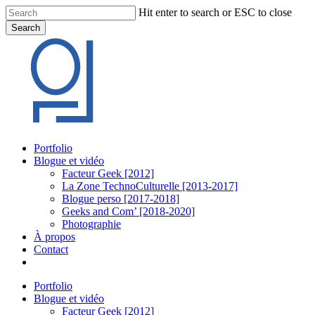
Skip
Hit enter to search or ESC to close
to
Search
main
Close
content
Search
Menu
Portfolio
Blogue et vidéo
Facteur Geek [2012]
La Zone TechnoCulturelle [2013-2017]
Blogue perso [2017-2018]
Geeks and Com’ [2018-2020]
Photographie
À propos
Contact
twitter
linkedin
youtube
instagram
Portfolio
Blogue et vidéo
Facteur Geek [2012]