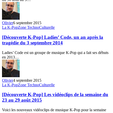
semaine
du
30
août
au
Olivier
6 septembre 2015
5
[Découverte
La K-Pop
Zone TechnoCulturelle
septembre
K-
2015
Pop]
[Découverte K-Pop] Ladies’ Code, un an après la
Ladies’
tragédie du 3 septembre 2014
Code,
un
Ladies’ Code est un groupe de musique K-Pop qui a fait ses débuts
an
en 2013…
après
la
tragédie
du
3
Olivier
4 septembre 2015
septembre
[Découverte
La K-Pop
Zone TechnoCulturelle
2014
K-
Pop]
[Découverte K-Pop] Les vidéoclips de la semaine du
Les
23 au 29 août 2015
vidéoclips
de
Voici les nouveaux vidéoclips de musique K-Pop pour la semaine
la