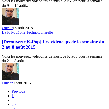
Voici les nouveaux vidéoclips de musique K-Pop pour la semaine
la
du 9 au 15 août…
semaine
du
9
au
15
Olivier
15 août 2015
août
[Découverte
La K-Pop
Zone TechnoCulturelle
2015
K-
Pop]
[Découverte K-Pop] Les vidéoclips de la semaine du
Les
2 au 8 août 2015
vidéoclips
de
Voici les nouveaux vidéoclips de musique K-Pop pour la semaine
la
du 2 au 8 août…
semaine
du
2
au
8
Olivier
9 août 2015
août
2015
Previous
1
…
20
21