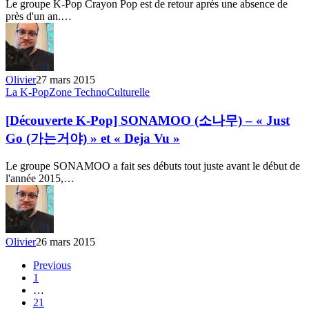
Le groupe K-Pop Crayon Pop est de retour après une absence de
레
près d'un an.…
용
팝)
–
«
FM
Olivier
27 mars 2015
»
[Découverte
La K-Pop
Zone TechnoCulturelle
K-
Pop]
[Découverte K-Pop] SONAMOO (소나무) – « Just
SONAMOO
Go (가는거야) » et « Deja Vu »
(소
나
Le groupe SONAMOO a fait ses débuts tout juste avant le début de
무)
l'année 2015,…
–
«
Just
Go
(가
Olivier
26 mars 2015
는
거
Previous
1
야)
…
»
21
et