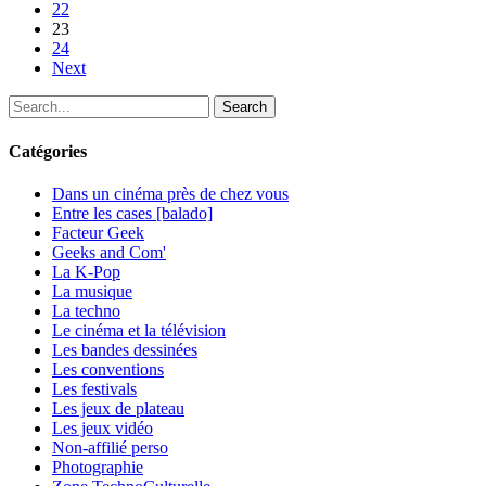
22
«
23
Deja
24
Vu
Next
»
Search
Catégories
Dans un cinéma près de chez vous
Entre les cases [balado]
Facteur Geek
Geeks and Com'
La K-Pop
La musique
La techno
Le cinéma et la télévision
Les bandes dessinées
Les conventions
Les festivals
Les jeux de plateau
Les jeux vidéo
Non-affilié
perso
Photographie