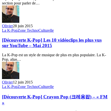
la
section pour parler de…
semaine
du
21
au
27
Olivier
28 juin 2015
juin
[Découverte
La K-Pop
Zone TechnoCulturelle
2015
K-
Pop]
[Découverte K-Pop] Les 10 vidéoclips les plus vus
Les
sur YouTube – Mai 2015
10
vidéoclips
La K-Pop est un style de musique de plus en plus populaire. La K-
les
Pop, alias…
plus
vus
sur
YouTube
–
Olivier
12 juin 2015
Mai
[Découverte
La K-Pop
Zone TechnoCulturelle
2015
K-
Pop]
[Découverte K-Pop] Crayon Pop (크레용팝) – « FM
Crayon
»
Pop
(크