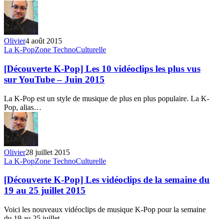
du
26
juillet
au
Olivier
4 août 2015
1er
[Découverte
La K-Pop
Zone TechnoCulturelle
août
K-
2015
Pop]
[Découverte K-Pop] Les 10 vidéoclips les plus vus
Les
sur YouTube – Juin 2015
10
vidéoclips
La K-Pop est un style de musique de plus en plus populaire. La K-
les
Pop, alias…
plus
vus
sur
YouTube
–
Olivier
28 juillet 2015
Juin
[Découverte
La K-Pop
Zone TechnoCulturelle
2015
K-
Pop]
[Découverte K-Pop] Les vidéoclips de la semaine du
Les
19 au 25 juillet 2015
vidéoclips
de
Voici les nouveaux vidéoclips de musique K-Pop pour la semaine
la
du 19 au 25 juillet…