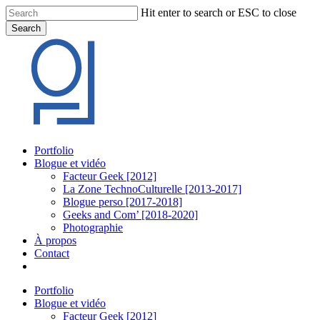
Skip
Hit enter to search or ESC to close
to
Search
main
Close
content
Search
Menu
Portfolio
Blogue et vidéo
Facteur Geek [2012]
La Zone TechnoCulturelle [2013-2017]
Blogue perso [2017-2018]
Geeks and Com’ [2018-2020]
Photographie
À propos
Contact
twitter
linkedin
youtube
instagram
Portfolio
Blogue et vidéo
Facteur Geek [2012]