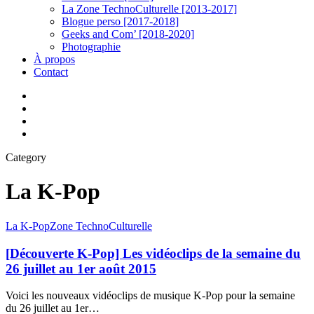
La Zone TechnoCulturelle [2013-2017]
Blogue perso [2017-2018]
Geeks and Com’ [2018-2020]
Photographie
À propos
Contact
twitter
linkedin
youtube
instagram
Category
La K-Pop
[Découverte
La K-Pop
Zone TechnoCulturelle
K-
Pop]
[Découverte K-Pop] Les vidéoclips de la semaine du
Les
26 juillet au 1er août 2015
vidéoclips
de
Voici les nouveaux vidéoclips de musique K-Pop pour la semaine
la
du 26 juillet au 1er…
semaine