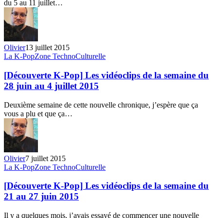
du 5 au 11 juillet…
semaine
du
5
au
11
Olivier
13 juillet 2015
juillet
[Découverte
La K-Pop
Zone TechnoCulturelle
2015
K-
Pop]
[Découverte K-Pop] Les vidéoclips de la semaine du
Les
28 juin au 4 juillet 2015
vidéoclips
de
Deuxième semaine de cette nouvelle chronique, j’espère que ça
la
vous a plu et que ça…
semaine
du
28
juin
au
Olivier
7 juillet 2015
4
[Découverte
La K-Pop
Zone TechnoCulturelle
juillet
K-
2015
Pop]
[Découverte K-Pop] Les vidéoclips de la semaine du
Les
21 au 27 juin 2015
vidéoclips
de
Il y a quelques mois, j’avais essayé de commencer une nouvelle