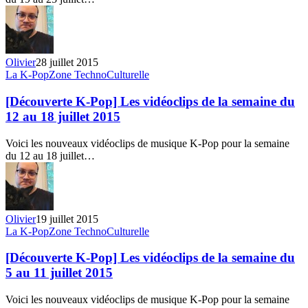
semaine
du
19
au
25
Olivier
28 juillet 2015
juillet
[Découverte
La K-Pop
Zone TechnoCulturelle
2015
K-
Pop]
[Découverte K-Pop] Les vidéoclips de la semaine du
Les
12 au 18 juillet 2015
vidéoclips
de
Voici les nouveaux vidéoclips de musique K-Pop pour la semaine
la
du 12 au 18 juillet…
semaine
du
12
au
18
Olivier
19 juillet 2015
juillet
[Découverte
La K-Pop
Zone TechnoCulturelle
2015
K-
Pop]
[Découverte K-Pop] Les vidéoclips de la semaine du
Les
5 au 11 juillet 2015
vidéoclips
de
Voici les nouveaux vidéoclips de musique K-Pop pour la semaine
la