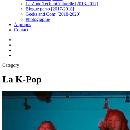
La Zone TechnoCulturelle [2013-2017]
Blogue perso [2017-2018]
Geeks and Com’ [2018-2020]
Photographie
À propos
Contact
twitter
linkedin
youtube
instagram
Category
La K-Pop