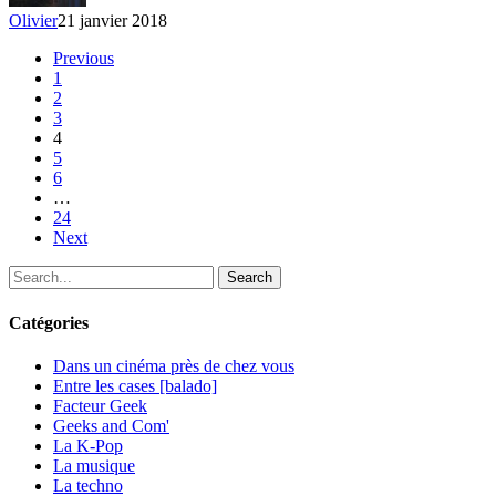
Chung
Olivier
21 janvier 2018
Ha
Previous
1
2
3
4
5
6
…
24
Next
Search
Catégories
Dans un cinéma près de chez vous
Entre les cases [balado]
Facteur Geek
Geeks and Com'
La K-Pop
La musique
La techno