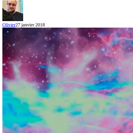
Pop
en
2017
Olivier
27 janvier 2018