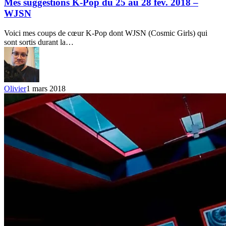
K-
Mes suggestions K-Pop du 25 au 28 fév. 2018 –
Pop
WJSN
du
25
Voici mes coups de cœur K-Pop dont WJSN (Cosmic Girls) qui
au
sont sortis durant la…
28
fév.
2018
–
WJSN
Olivier
1 mars 2018