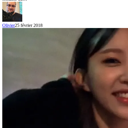
au
24
fév.
2018
–
Olivier
25 février 2018
CLC