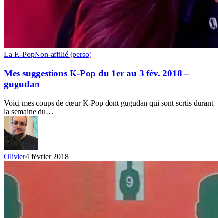
Mes
La K-Pop
Non-affilié (perso)
suggestions
K-
Mes suggestions K-Pop du 1er au 3 fév. 2018 –
Pop
gugudan
du
1er
Voici mes coups de cœur K-Pop dont gugudan qui sont sortis durant
au
la semaine du…
3
fév.
2018
–
gugudan
Olivier
4 février 2018