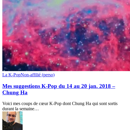
Mes
La K-Pop
Non-affilié (perso)
suggestions
K-
Mes suggestions K-Pop du 14 au 20 jan. 2018 –
Pop
Chung Ha
du
14
Voici mes coups de cœur K-Pop dont Chung Ha qui sont sortis
au
durant la semaine…
20
jan.
2018
–