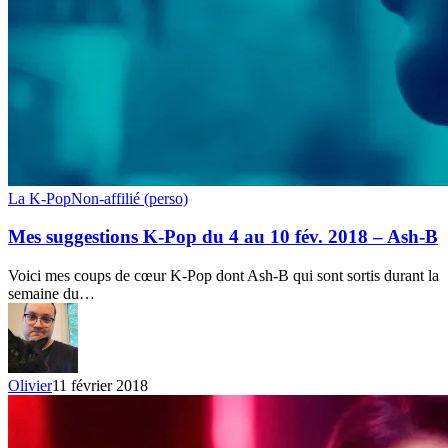
Mes
La K-Pop
Non-affilié (perso)
suggestions
K-
Mes suggestions K-Pop du 4 au 10 fév. 2018 – Ash-B
Pop
du
Voici mes coups de cœur K-Pop dont Ash-B qui sont sortis durant la
4
semaine du…
au
10
fév.
2018
–
Olivier
11 février 2018
Ash-
B