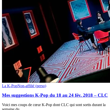
Mes
La K-Pop
Non-affilié (perso)
suggestions
K-
Mes suggestions K-Pop du 18 au 24 fév. 2018 – CLC
Pop
du
Voici mes coups de cœur K-Pop dont CLC qui sont sortis durant la
18
semaine du…