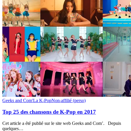
Top
Geeks and Com'
La K-Pop
Non-affilié (perso)
25
des
Top 25 des chansons de K-Pop en 2017
chansons
de
Cet article a été publié sur le site web Geeks and Com’. Depuis
K-
quelques…