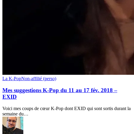
Mes
La K-Pop
Non-affilié (perso)
suggestions
K-
Mes suggestions K-Pop du 11 au 17 fév. 2018 –
Pop
EXID
du
11
Voici mes coups de cœur K-Pop dont EXID qui sont sortis durant la
au
semaine du…
17
fév.
2018
–