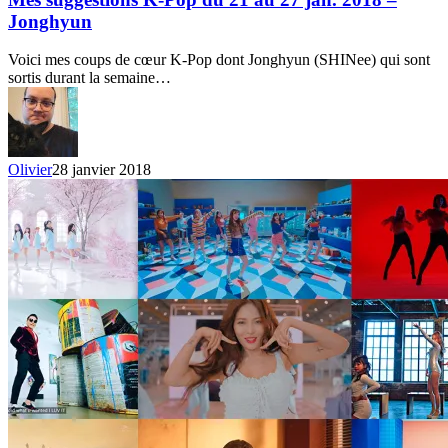
Pop
Jonghyun
du
21
Voici mes coups de cœur K-Pop dont Jonghyun (SHINee) qui sont
au
sortis durant la semaine…
27
jan.
2018
–
Jonghyun
Olivier
28 janvier 2018