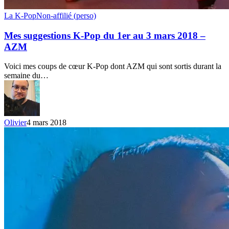
Mes
La K-Pop
Non-affilié (perso)
suggestions
K-
Mes suggestions K-Pop du 1er au 3 mars 2018 –
Pop
AZM
du
1er
Voici mes coups de cœur K-Pop dont AZM qui sont sortis durant la
au
semaine du…
3
mars
2018
–
AZM
Olivier
4 mars 2018