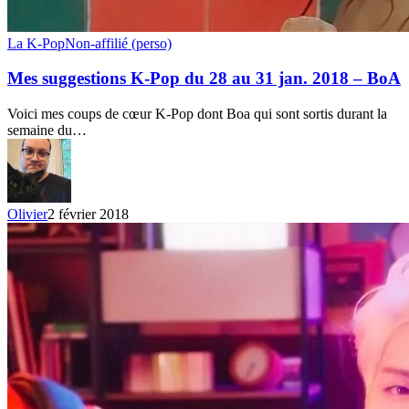
Mes
La K-Pop
Non-affilié (perso)
suggestions
K-
Mes suggestions K-Pop du 28 au 31 jan. 2018 – BoA
Pop
du
Voici mes coups de cœur K-Pop dont Boa qui sont sortis durant la
28
semaine du…
au
31
jan.
2018
–
Olivier
2 février 2018
BoA