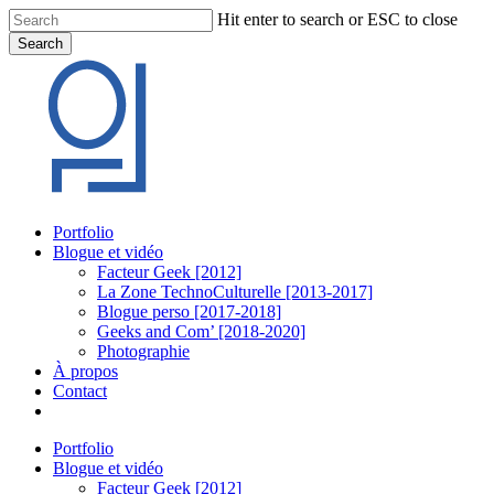
Skip
Hit enter to search or ESC to close
to
Search
main
Close
content
Search
Menu
Portfolio
Blogue et vidéo
Facteur Geek [2012]
La Zone TechnoCulturelle [2013-2017]
Blogue perso [2017-2018]
Geeks and Com’ [2018-2020]
Photographie
À propos
Contact
twitter
linkedin
youtube
instagram
Portfolio
Blogue et vidéo
Facteur Geek [2012]