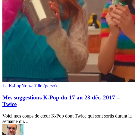
Mes
La K-Pop
Non-affilié (perso)
suggestions
K-
Mes suggestions K-Pop du 17 au 23 déc. 2017 –
Pop
Twice
du
17
Voici mes coups de cœur K-Pop dont Twice qui sont sortis durant la
au
semaine du…
23
déc.
2017