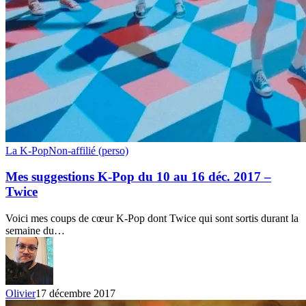
Mes
La K-Pop
Non-affilié (perso)
suggestions
K-
Mes suggestions K-Pop du 10 au 16 déc. 2017 –
Pop
Twice
du
10
Voici mes coups de cœur K-Pop dont Twice qui sont sortis durant la
au
semaine du…
16
déc.
2017
–
Twice
Olivier
17 décembre 2017