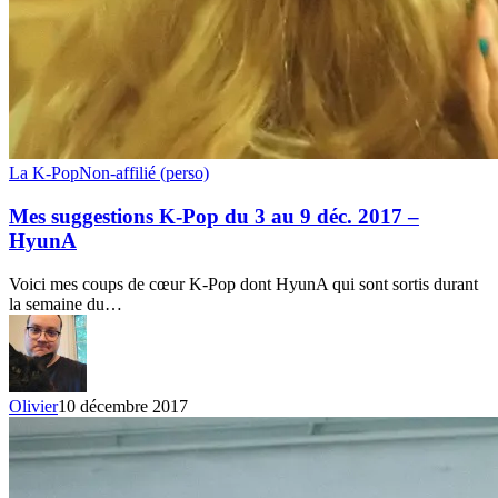
Mes
La K-Pop
Non-affilié (perso)
suggestions
K-
Mes suggestions K-Pop du 3 au 9 déc. 2017 –
Pop
HyunA
du
3
Voici mes coups de cœur K-Pop dont HyunA qui sont sortis durant
au
la semaine du…
9
déc.
2017
–
HyunA
Olivier
10 décembre 2017