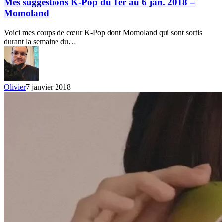
K-
Mes suggestions K-Pop du 1er au 6 jan. 2018 –
Pop
Momoland
du
1er
Voici mes coups de cœur K-Pop dont Momoland qui sont sortis
au
durant la semaine du…
6
jan.
2018
–
Momoland
Olivier
7 janvier 2018