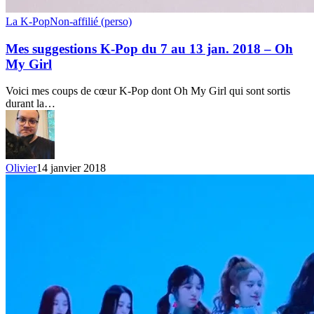
Mes
La K-Pop
Non-affilié (perso)
suggestions
K-
Mes suggestions K-Pop du 7 au 13 jan. 2018 – Oh
Pop
My Girl
du
7
Voici mes coups de cœur K-Pop dont Oh My Girl qui sont sortis
au
durant la…
13
jan.
2018
–
Oh
Olivier
14 janvier 2018
My
Girl