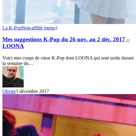
Mes
La K-Pop
Non-affilié (perso)
suggestions
K-
Mes suggestions K-Pop du 26 nov. au 2 déc. 2017 –
Pop
LOONA
du
26
Voici mes coups de cœur K-Pop dont LOONA qui sont sortis durant
nov.
la semaine du…
au
2
déc.
2017
–
Olivier
3 décembre 2017
LOONA