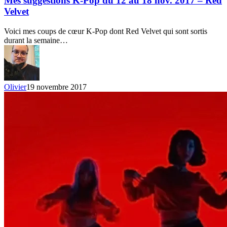
Mes suggestions K-Pop du 12 au 18 nov. 2017 – Red
Pop
Velvet
du
12
Voici mes coups de cœur K-Pop dont Red Velvet qui sont sortis
au
durant la semaine…
18
nov.
2017
–
Red
Olivier
19 novembre 2017
Velvet