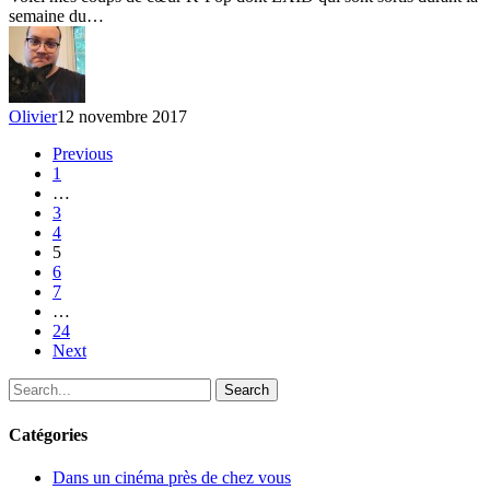
au
semaine du…
11
nov.
2017
–
EXID
Olivier
12 novembre 2017
Previous
1
…
3
4
5
6
7
…
24
Next
Search
Catégories
Dans un cinéma près de chez vous