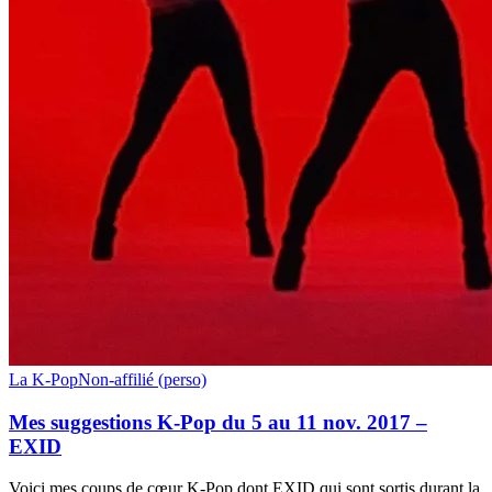
Mes
La K-Pop
Non-affilié (perso)
suggestions
K-
Mes suggestions K-Pop du 5 au 11 nov. 2017 –
Pop
EXID
du
5
Voici mes coups de cœur K-Pop dont EXID qui sont sortis durant la