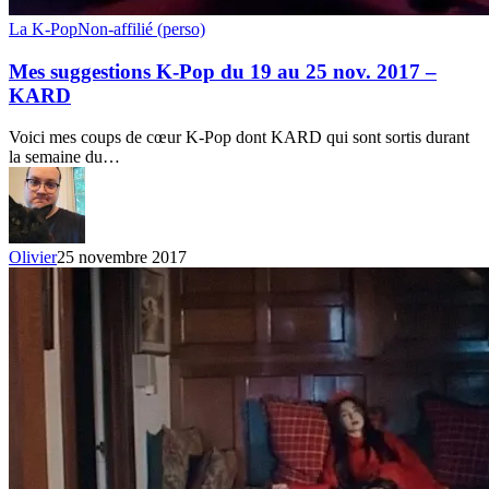
Mes
La K-Pop
Non-affilié (perso)
suggestions
K-
Mes suggestions K-Pop du 19 au 25 nov. 2017 –
Pop
KARD
du
19
Voici mes coups de cœur K-Pop dont KARD qui sont sortis durant
au
la semaine du…
25
nov.
2017
–
KARD
Olivier
25 novembre 2017