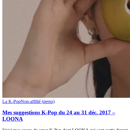
Mes
La K-Pop
Non-affilié (perso)
suggestions
K-
Mes suggestions K-Pop du 24 au 31 déc. 2017 –
Pop
LOONA
du
24