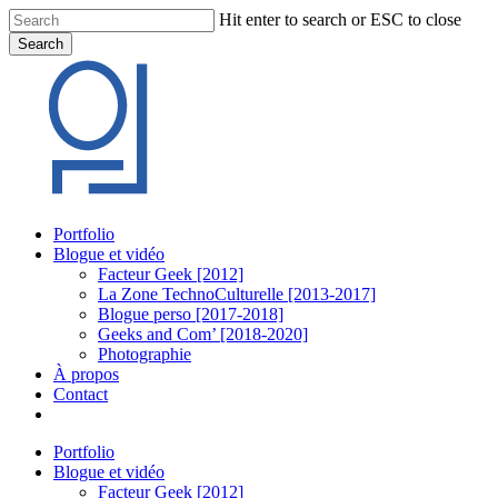
Skip
Hit enter to search or ESC to close
to
Search
main
Close
content
Search
Menu
Portfolio
Blogue et vidéo
Facteur Geek [2012]
La Zone TechnoCulturelle [2013-2017]
Blogue perso [2017-2018]
Geeks and Com’ [2018-2020]
Photographie
À propos
Contact
twitter
linkedin
youtube
instagram
Portfolio
Blogue et vidéo
Facteur Geek [2012]