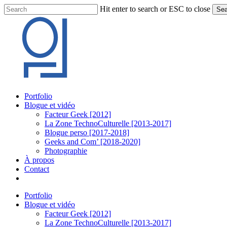
Skip
Hit enter to search or ESC to close
Sea
to
Close
main
Search
content
Menu
Portfolio
Blogue et vidéo
Facteur Geek [2012]
La Zone TechnoCulturelle [2013-2017]
Blogue perso [2017-2018]
Geeks and Com’ [2018-2020]
Photographie
À propos
Contact
twitter
linkedin
youtube
instagram
Portfolio
Blogue et vidéo
Facteur Geek [2012]
La Zone TechnoCulturelle [2013-2017]