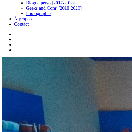
Blogue perso [2017-2018]
Geeks and Com’ [2018-2020]
Photographie
À propos
Contact
twitter
linkedin
youtube
instagram