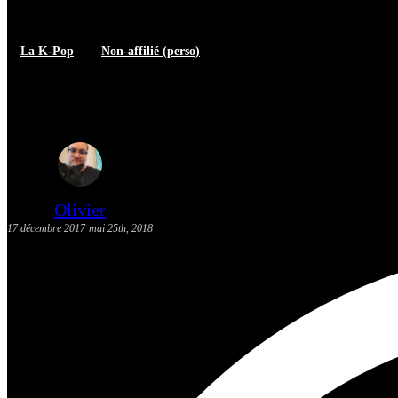
La K-Pop
Non-affilié (perso)
Mes suggestions K-Pop du 10 au
Olivier
17 décembre 2017
mai 25th, 2018