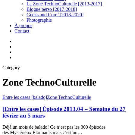
La Zone TechnoCulturelle [2013-2017]
Blogue perso [2017-2018]
Geeks and Com’ [2018-2020]
Photographie
À propos
Contact
twitter
linkedin
youtube
instagram
Category
Zone TechnoCulturelle
[Entre
Entre les cases [balado]
Zone TechnoCulturelle
les
cases]
[Entre les cases] Épisode 2013.04 – Semaine du 27
Épisode
février au 5 mars
2013.04
–
Déjà un mois de balado! Ce n’est pas les 300 épisodes
Semaine
des Mystérieux Étonnants mais c’est un…
du