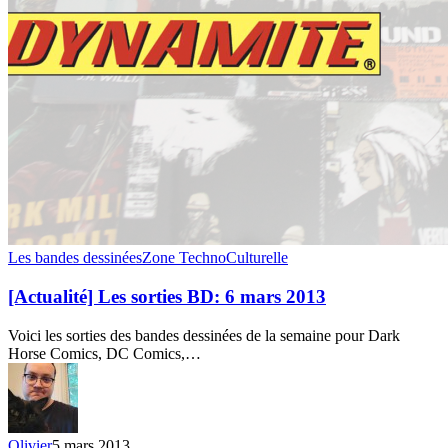
[Actualité]
Les bandes dessinées
Zone TechnoCulturelle
Les
sorties
[Actualité] Les sorties BD: 6 mars 2013
BD:
6
Voici les sorties des bandes dessinées de la semaine pour Dark
mars
Horse Comics, DC Comics,…
2013
Olivier
5 mars 2013