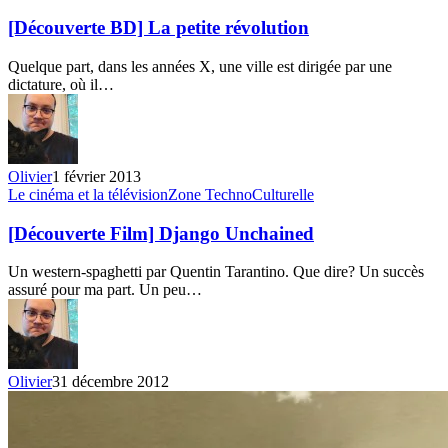
BD]
La
[Découverte BD] La petite révolution
petite
révolution
Quelque part, dans les années X, une ville est dirigée par une
dictature, où il…
Olivier
1 février 2013
[Découverte
Le cinéma et la télévision
Zone TechnoCulturelle
Film]
Django
[Découverte Film] Django Unchained
Unchained
Un western-spaghetti par Quentin Tarantino. Que dire? Un succès
assuré pour ma part. Un peu…
Olivier
31 décembre 2012