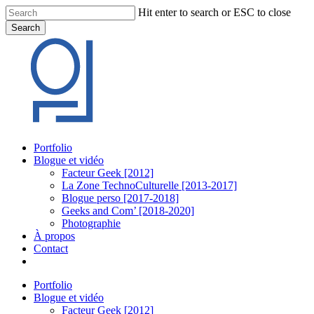
Skip
Hit enter to search or ESC to close
to
Search
main
Close
content
Search
Menu
Portfolio
Blogue et vidéo
Facteur Geek [2012]
La Zone TechnoCulturelle [2013-2017]
Blogue perso [2017-2018]
Geeks and Com’ [2018-2020]
Photographie
À propos
Contact
twitter
linkedin
youtube
instagram
Portfolio
Blogue et vidéo
Facteur Geek [2012]