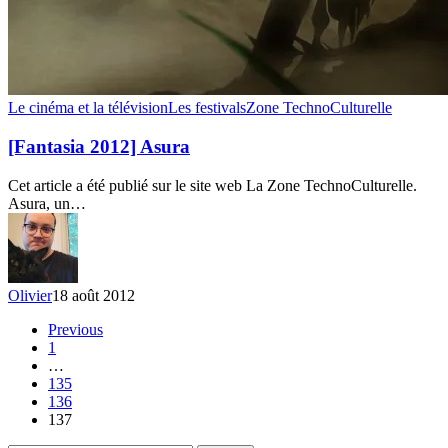
[Fantasia
Le cinéma et la télévision
Les festivals
Zone TechnoCulturelle
2012]
Asura
[Fantasia 2012] Asura
Cet article a été publié sur le site web La Zone TechnoCulturelle.
Asura, un…
Olivier
18 août 2012
Previous
1
…
135
136
137