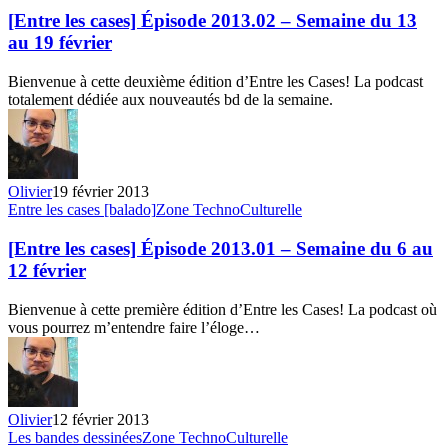
cases]
[Entre les cases] Épisode 2013.02 – Semaine du 13
Épisode
au 19 février
2013.02
–
Bienvenue à cette deuxième édition d’Entre les Cases! La podcast
Semaine
totalement dédiée aux nouveautés bd de la semaine.
du
13
au
19
février
Olivier
19 février 2013
[Entre
Entre les cases [balado]
Zone TechnoCulturelle
les
cases]
[Entre les cases] Épisode 2013.01 – Semaine du 6 au
Épisode
12 février
2013.01
–
Bienvenue à cette première édition d’Entre les Cases! La podcast où
Semaine
vous pourrez m’entendre faire l’éloge…
du
6
au
12
février
Olivier
12 février 2013
[Découverte
Les bandes dessinées
Zone TechnoCulturelle