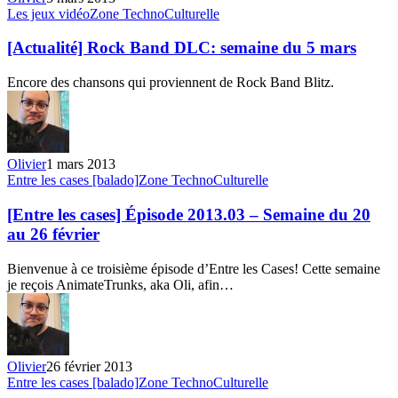
[Actualité]
Les jeux vidéo
Zone TechnoCulturelle
Rock
Band
[Actualité] Rock Band DLC: semaine du 5 mars
DLC:
semaine
Encore des chansons qui proviennent de Rock Band Blitz.
du
5
mars
Olivier
1 mars 2013
[Entre
Entre les cases [balado]
Zone TechnoCulturelle
les
cases]
[Entre les cases] Épisode 2013.03 – Semaine du 20
Épisode
au 26 février
2013.03
–
Bienvenue à ce troisième épisode d’Entre les Cases! Cette semaine
Semaine
je reçois AnimateTrunks, aka Oli, afin…
du
20
au
26
février
Olivier
26 février 2013
[Entre
Entre les cases [balado]
Zone TechnoCulturelle
les