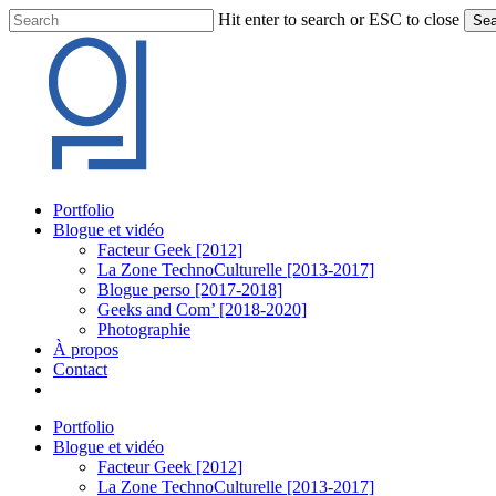
Skip
Hit enter to search or ESC to close
Sea
to
Close
main
Search
content
Menu
Portfolio
Blogue et vidéo
Facteur Geek [2012]
La Zone TechnoCulturelle [2013-2017]
Blogue perso [2017-2018]
Geeks and Com’ [2018-2020]
Photographie
À propos
Contact
twitter
linkedin
youtube
instagram
Portfolio
Blogue et vidéo
Facteur Geek [2012]
La Zone TechnoCulturelle [2013-2017]