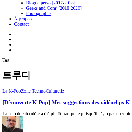
Blogue perso [2017-2018]
Geeks and Com’ [2018-2020]
Photographie
À propos
Contact
twitter
linkedin
youtube
instagram
Tag
트루디
[Découverte
La K-Pop
Zone TechnoCulturelle
K-
Pop]
[Découverte K-Pop] Mes suggestions des vidéoclips 
Mes
suggestions
La semaine dernière a été plutôt tranquille puisqu’il n’y a pas eu vra
des
vidéoclips
K-