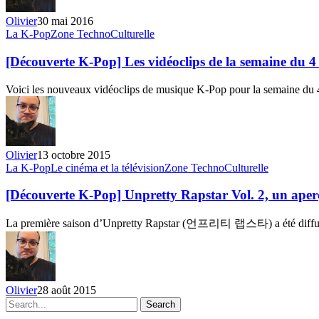
Pop
du
Olivier
30 mai 2016
22
[Découverte
La K-Pop
Zone TechnoCulturelle
au
K-
28
Pop]
[Découverte K-Pop] Les vidéoclips de la semaine du 4
mai
Les
2016
vidéoclips
Voici les nouveaux vidéoclips de musique K-Pop pour la semaine du
de
la
semaine
du
4
Olivier
13 octobre 2015
au
[Découverte
La K-Pop
Le cinéma et la télévision
Zone TechnoCulturelle
10
K-
octobre
Pop]
[Découverte K-Pop] Unpretty Rapstar Vol. 2, un aperç
2015
Unpretty
Rapstar
La première saison d’Unpretty Rapstar (언프리티 랩스타) a été diffusé
Vol.
2,
un
aperçu
des
Olivier
28 août 2015
participantes
Search