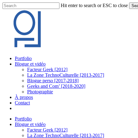
Skip
Hit enter to search or ESC to close
Sea
to
Close
main
Search
content
Menu
Portfolio
Blogue et vidéo
Facteur Geek [2012]
La Zone TechnoCulturelle [2013-2017]
Blogue perso [2017-2018]
Geeks and Com’ [2018-2020]
Photographie
À propos
Contact
twitter
linkedin
youtube
instagram
Portfolio
Blogue et vidéo
Facteur Geek [2012]
La Zone TechnoCulturelle [2013-2017]