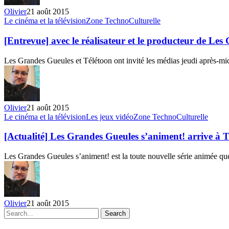
Olivier
21 août 2015
[Entrevue]
Le cinéma et la télévision
Zone TechnoCulturelle
avec
le
[Entrevue] avec le réalisateur et le producteur de Le
réalisateur
et
Les Grandes Gueules et Télétoon ont invité les médias jeudi après-m
le
producteur
de
Les
Grandes
Olivier
21 août 2015
Gueules
[Actualité]
Le cinéma et la télévision
Les jeux vidéo
Zone TechnoCulturelle
s’animent!
Les
Grandes
[Actualité] Les Grandes Gueules s’animent! arrive à 
Gueules
s’animent!
Les Grandes Gueules s’animent! est la toute nouvelle série animée q
arrive
à
Télétoon
Olivier
21 août 2015
Search