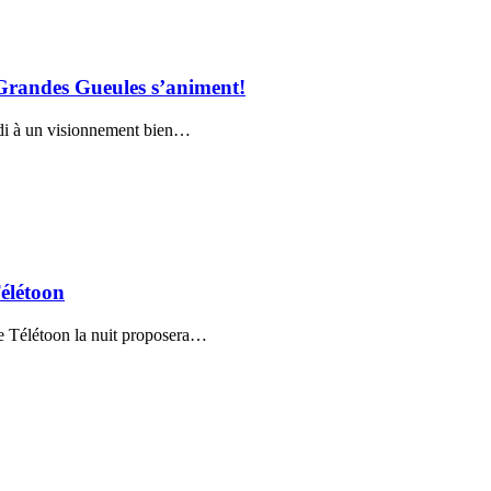
s Grandes Gueules s’animent!
idi à un visionnement bien…
Télétoon
ue Télétoon la nuit proposera…