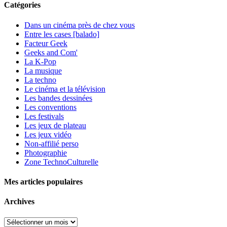
Catégories
Dans un cinéma près de chez vous
Entre les cases [balado]
Facteur Geek
Geeks and Com'
La K-Pop
La musique
La techno
Le cinéma et la télévision
Les bandes dessinées
Les conventions
Les festivals
Les jeux de plateau
Les jeux vidéo
Non-affilié
perso
Photographie
Zone TechnoCulturelle
Mes articles populaires
Archives
Archives