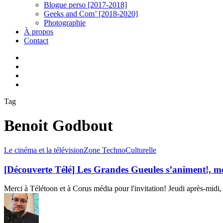
Blogue perso [2017-2018]
Geeks and Com’ [2018-2020]
Photographie
À propos
Contact
twitter
linkedin
youtube
instagram
Tag
Benoit Godbout
[Découverte
Le cinéma et la télévision
Zone TechnoCulturelle
Télé]
Les
[Découverte Télé] Les Grandes Gueules s’animent!, m
Grandes
Gueules
Merci à Télétoon et à Corus média pour l'invitation! Jeudi après-midi, 
s’animent!,
mes
premières
impressions