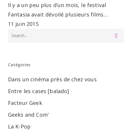
vague
Il y a un peu plus d’un mois, le festival
de
Fantasia avait dévoilé plusieurs films…
films
11 juin 2015
est
annoncée
Catégories
Dans un cinéma près de chez vous
Entre les cases [balado]
Facteur Geek
Geeks and Com'
La K-Pop