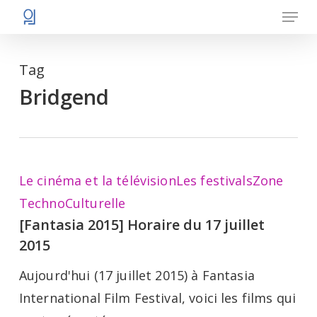
Menu
Skip
to
main
Tag
content
Bridgend
[Fantasia
Le cinéma et la télévision
Les festivals
Zone
2015]
TechnoCulturelle
[Fantasia 2015] Horaire du 17 juillet
Horaire
2015
du
17
Aujourd'hui (17 juillet 2015) à Fantasia
juillet
International Film Festival, voici les films qui
2015