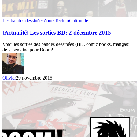
[Actualité]
Les bandes dessinées
Zone TechnoCulturelle
Les
sorties
[Actualité] Les sorties BD: 2 décembre 2015
BD:
2
Voici les sorties des bandes dessinées (BD, comic books, mangas)
décembre
de la semaine pour Boom!…
2015
Olivier
29 novembre 2015