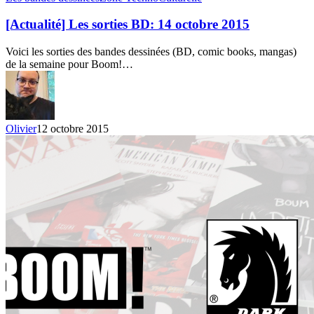
Les
sorties
[Actualité] Les sorties BD: 14 octobre 2015
BD:
14
Voici les sorties des bandes dessinées (BD, comic books, mangas)
octobre
de la semaine pour Boom!…
2015
Olivier
12 octobre 2015