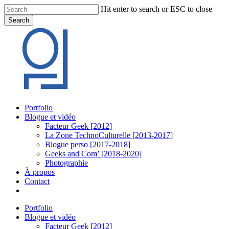
Skip
Hit enter to search or ESC to close
to
Search
main
Close
content
Search
Menu
Portfolio
Blogue et vidéo
Facteur Geek [2012]
La Zone TechnoCulturelle [2013-2017]
Blogue perso [2017-2018]
Geeks and Com’ [2018-2020]
Photographie
À propos
Contact
twitter
linkedin
youtube
instagram
Portfolio
Blogue et vidéo
Facteur Geek [2012]