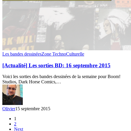
[Actualité]
Les bandes dessinées
Zone TechnoCulturelle
Les
sorties
[Actualité] Les sorties BD: 16 septembre 2015
BD:
16
Voici les sorties des bandes dessinées de la semaine pour Boom!
septembre
Studios, Dark Horse Comics,…
2015
Olivier
15 septembre 2015
1
2
Next