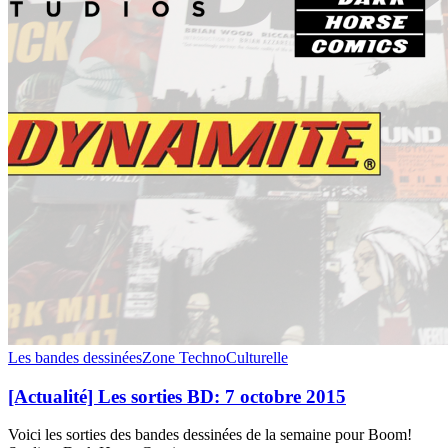
[Actualité]
Les bandes dessinées
Zone TechnoCulturelle
Les
sorties
[Actualité] Les sorties BD: 7 octobre 2015
BD:
7
Voici les sorties des bandes dessinées de la semaine pour Boom!
octobre