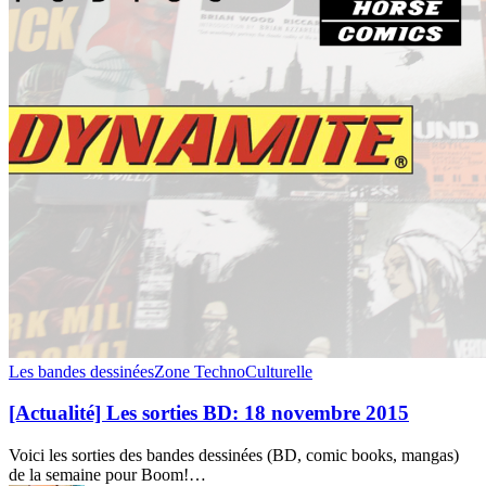
[Actualité]
Les bandes dessinées
Zone TechnoCulturelle
Les
sorties
[Actualité] Les sorties BD: 18 novembre 2015
BD:
18
Voici les sorties des bandes dessinées (BD, comic books, mangas)
novembre
de la semaine pour Boom!…