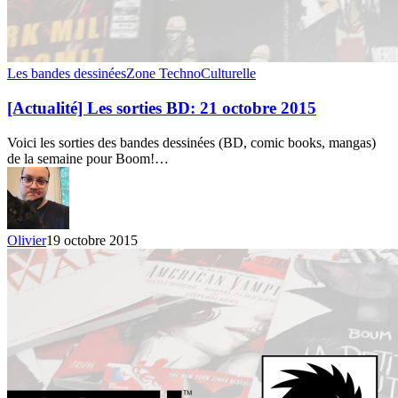
[Actualité]
Les bandes dessinées
Zone TechnoCulturelle
Les
sorties
[Actualité] Les sorties BD: 21 octobre 2015
BD:
21
Voici les sorties des bandes dessinées (BD, comic books, mangas)
octobre
de la semaine pour Boom!…
2015
Olivier
19 octobre 2015