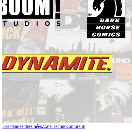
[Actualité]
Les bandes dessinées
Zone TechnoCulturelle
Les