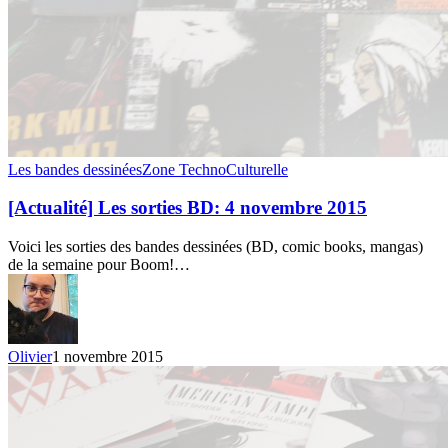
[Actualité]
Les bandes dessinées
Zone TechnoCulturelle
Les
sorties
[Actualité] Les sorties BD: 4 novembre 2015
BD:
4
Voici les sorties des bandes dessinées (BD, comic books, mangas)
novembre
de la semaine pour Boom!…
2015
Olivier
1 novembre 2015