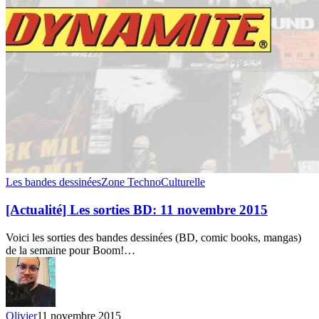
[Actualité]
Les bandes dessinées
Zone TechnoCulturelle
Les
sorties
[Actualité] Les sorties BD: 11 novembre 2015
BD:
11
Voici les sorties des bandes dessinées (BD, comic books, mangas)
novembre
de la semaine pour Boom!…
2015
Olivier
11 novembre 2015