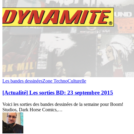
[Actualité]
Les bandes dessinées
Zone TechnoCulturelle
Les
sorties
[Actualité] Les sorties BD: 23 septembre 2015
BD:
23
Voici les sorties des bandes dessinées de la semaine pour Boom!
septembre
Studios, Dark Horse Comics,…
2015