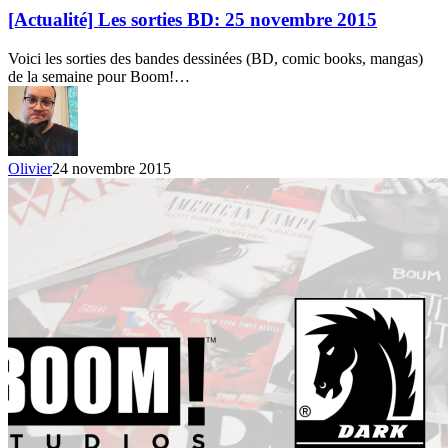
sorties
[Actualité] Les sorties BD: 25 novembre 2015
BD:
25
Voici les sorties des bandes dessinées (BD, comic books, mangas)
novembre
de la semaine pour Boom!…
2015
Olivier
24 novembre 2015