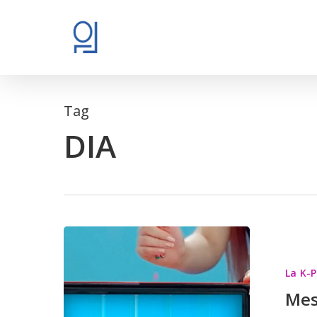
Skip
to
main
content
Tag
DIA
Mes
suggestio
La K-
K-
Mes
Pop