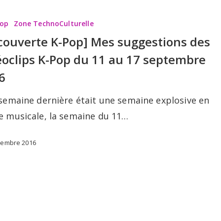
Pop
Zone TechnoCulturelle
couverte K-Pop] Mes suggestions des
éoclips K-Pop du 11 au 17 septembre
ns
6
 semaine dernière était une semaine explosive en
ie musicale, la semaine du 11…
tembre 2016
e
te