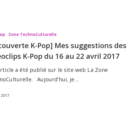
te
Pop
Zone TechnoCulturelle
couverte K-Pop] Mes suggestions des
éoclips K-Pop du 16 au 22 avril 2017
ns
rticle a été publié sur le site web La Zone
noCulturelle. Aujourd’hui, je…
l 2017
te