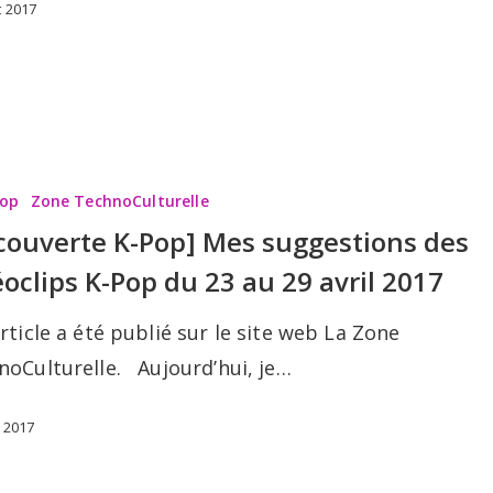
t 2017
te
Pop
Zone TechnoCulturelle
couverte K-Pop] Mes suggestions des
éoclips K-Pop du 23 au 29 avril 2017
ns
rticle a été publié sur le site web La Zone
noCulturelle. Aujourd’hui, je…
l 2017