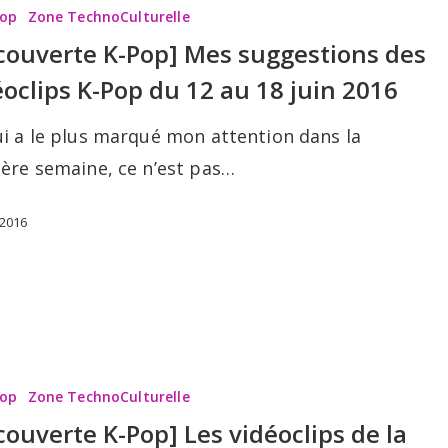
Pop
Zone TechnoCulturelle
couverte K-Pop] Mes suggestions des
éoclips K-Pop du 12 au 18 juin 2016
ns
ui a le plus marqué mon attention dans la
ière semaine, ce n’est pas…
 2016
te
Pop
Zone TechnoCulturelle
couverte K-Pop] Les vidéoclips de la