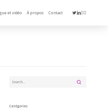
twitter
linkedin
youtube
instagram
gue et vidéo
À propos
Contact
Catégories