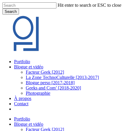
Skip
Hit enter to search or ESC to close
to
Search
main
Close
content
Search
Menu
Portfolio
Blogue et vidéo
Facteur Geek [2012]
La Zone TechnoCulturelle [2013-2017]
Blogue perso [2017-2018]
Geeks and Com’ [2018-2020]
Photographie
À propos
Contact
twitter
linkedin
youtube
instagram
Portfolio
Blogue et vidéo
Facteur Geek [2012]