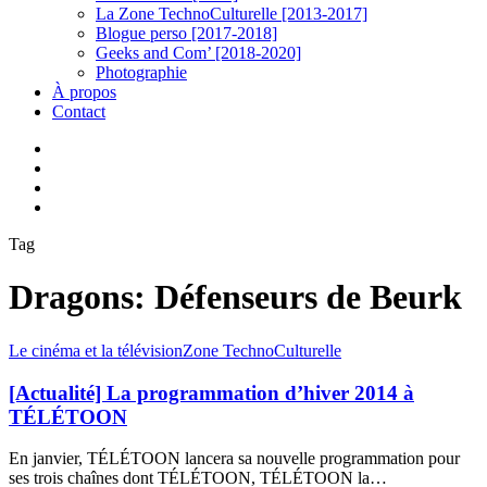
La Zone TechnoCulturelle [2013-2017]
Blogue perso [2017-2018]
Geeks and Com’ [2018-2020]
Photographie
À propos
Contact
twitter
linkedin
youtube
instagram
Tag
Dragons: Défenseurs de Beurk
[Actualité]
Le cinéma et la télévision
Zone TechnoCulturelle
La
programmation
[Actualité] La programmation d’hiver 2014 à
d’hiver
TÉLÉTOON
2014
à
En janvier, TÉLÉTOON lancera sa nouvelle programmation pour
TÉLÉTOON
ses trois chaînes dont TÉLÉTOON, TÉLÉTOON la…