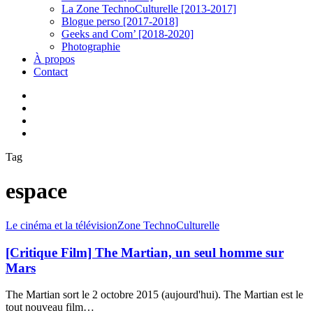
La Zone TechnoCulturelle [2013-2017]
Blogue perso [2017-2018]
Geeks and Com’ [2018-2020]
Photographie
À propos
Contact
twitter
linkedin
youtube
instagram
Tag
espace
[Critique
Le cinéma et la télévision
Zone TechnoCulturelle
Film]
The
[Critique Film] The Martian, un seul homme sur
Martian,
Mars
un
seul
The Martian sort le 2 octobre 2015 (aujourd'hui). The Martian est le
homme
tout nouveau film…
sur