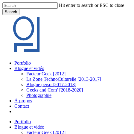
Skip
Hit enter to search or ESC to close
to
Search
main
Close
content
Search
Menu
Portfolio
Blogue et vidéo
Facteur Geek [2012]
La Zone TechnoCulturelle [2013-2017]
Blogue perso [2017-2018]
Geeks and Com’ [2018-2020]
Photographie
À propos
Contact
twitter
linkedin
youtube
instagram
Portfolio
Blogue et vidéo
Facteur Geek [2012]