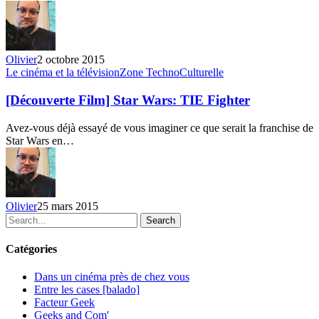
Mars
Olivier
2 octobre 2015
[Découverte
Le cinéma et la télévision
Zone TechnoCulturelle
Film]
Star
[Découverte Film] Star Wars: TIE Fighter
Wars:
TIE
Avez-vous déjà essayé de vous imaginer ce que serait la franchise de
Fighter
Star Wars en…
Olivier
25 mars 2015
Search
Catégories
Dans un cinéma près de chez vous
Entre les cases [balado]
Facteur Geek
Geeks and Com'