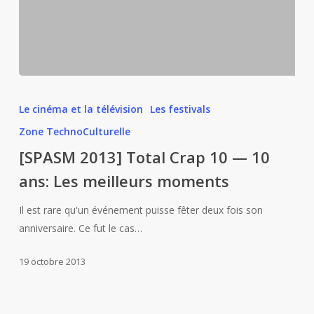
[SPASM
2013]
Le cinéma et la télévision
Les festivals
Total
Zone TechnoCulturelle
Crap
[SPASM 2013] Total Crap 10 — 10
10
—
ans: Les meilleurs moments
10
Il est rare qu'un événement puisse fêter deux fois son
ans:
anniversaire. Ce fut le cas…
Les
meilleurs
19 octobre 2013
moments