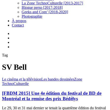
La Zone TechnoCulturelle [2013-2017]
Blogue perso [2017-2018]
Geeks and Com’ [2018-2020]
Photographie
À propos
Contact
twitter
linkedin
youtube
instagram
Tag
SV Bell
[FBDM
Le cinéma et la télévision
Les bandes dessinées
Zone
2015]
TechnoCulturelle
Une
4e
[FBDM 2015] Une 4e édition du festival de BD de
édition
Montréal et la remise des prix Bédélys
du
festival
Le 29, 30 et 31 mai dernier se tenait la quatrième édition du festival
de