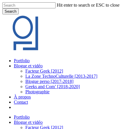
Skip
Hit enter to search or ESC to close
to
Search
main
Close
content
Search
Menu
Portfolio
Blogue et vidéo
Facteur Geek [2012]
La Zone TechnoCulturelle [2013-2017]
Blogue perso [2017-2018]
Geeks and Com’ [2018-2020]
Photographie
À propos
Contact
twitter
linkedin
youtube
instagram
Portfolio
Blogue et vidéo
Facteur Geek [2012]