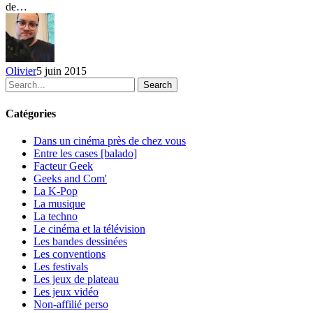
de…
BD
de
Montréal
et
la
Olivier
5 juin 2015
remise
Search
des
prix
Bédélys
Catégories
Dans un cinéma près de chez vous
Entre les cases [balado]
Facteur Geek
Geeks and Com'
La K-Pop
La musique
La techno
Le cinéma et la télévision
Les bandes dessinées
Les conventions
Les festivals
Les jeux de plateau
Les jeux vidéo
Non-affilié
perso