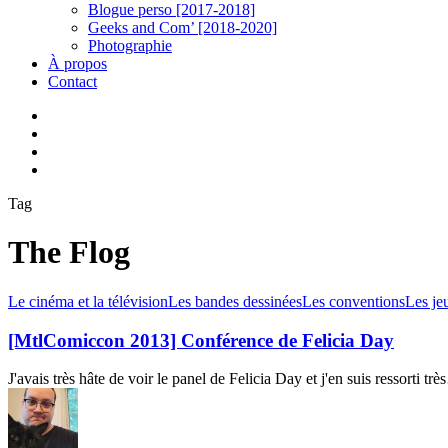
Blogue perso [2017-2018]
Geeks and Com’ [2018-2020]
Photographie
À propos
Contact
twitter
linkedin
youtube
instagram
Tag
The Flog
[MtlComiccon
Le cinéma et la télévision
Les bandes dessinées
Les conventions
Les je
2013]
Conférence
[MtlComiccon 2013] Conférence de Felicia Day
de
Felicia
J'avais très hâte de voir le panel de Felicia Day et j'en suis ressorti tr
Day