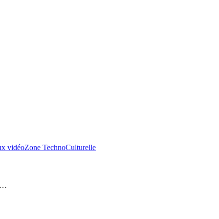
ux vidéo
Zone TechnoCulturelle
ès…