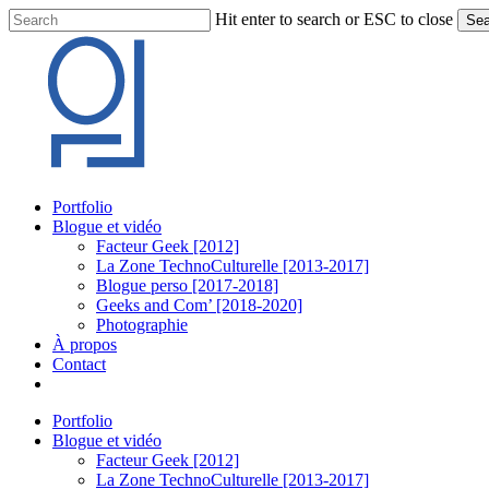
Skip
Hit enter to search or ESC to close
Sea
to
Close
main
Search
content
Menu
Portfolio
Blogue et vidéo
Facteur Geek [2012]
La Zone TechnoCulturelle [2013-2017]
Blogue perso [2017-2018]
Geeks and Com’ [2018-2020]
Photographie
À propos
Contact
twitter
linkedin
youtube
instagram
Portfolio
Blogue et vidéo
Facteur Geek [2012]
La Zone TechnoCulturelle [2013-2017]