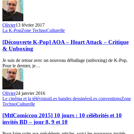
A
&
B)
–
Olivier
13 février 2017
Unboxing
[Découverte
La K-Pop
Zone TechnoCulturelle
K-
Pop]
[Découverte K-Pop] AOA – Heart Attack – Critique
AOA
& Unboxing
–
Heart
Je suis de retour avec un nouveau déballage (unboxing) de K-Pop.
Attack
Pour le dernier, je…
–
Critique
&
Unboxing
Olivier
24 janvier 2016
[MtlComiccon
Le cinéma et la télévision
Les bandes dessinées
Les conventions
Zone
2015]
TechnoCulturelle
10
jours
[MtlComiccon 2015] 10 jours : 10 célébrités et 10
:
invités BD – jour 8, 9 et 10
10
célébrités
Pour faire suite aux précédents articles, voici les nouveaux invités