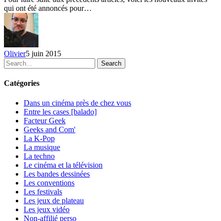
et
qui ont été annoncés pour…
10
invités
BD
–
jour
Olivier
5 juin 2015
8,
Search
9
et
10
Catégories
Dans un cinéma près de chez vous
Entre les cases [balado]
Facteur Geek
Geeks and Com'
La K-Pop
La musique
La techno
Le cinéma et la télévision
Les bandes dessinées
Les conventions
Les festivals
Les jeux de plateau
Les jeux vidéo
Non-affilié
perso