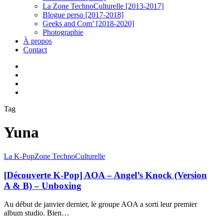
La Zone TechnoCulturelle [2013-2017]
Blogue perso [2017-2018]
Geeks and Com’ [2018-2020]
Photographie
À propos
Contact
twitter
linkedin
youtube
instagram
Tag
Yuna
[Découverte
La K-Pop
Zone TechnoCulturelle
K-
Pop]
[Découverte K-Pop] AOA – Angel’s Knock (Version
AOA
A & B) – Unboxing
–
Angel’s
Au début de janvier dernier, le groupe AOA a sorti leur premier
Knock
album studio. Bien…
(Version