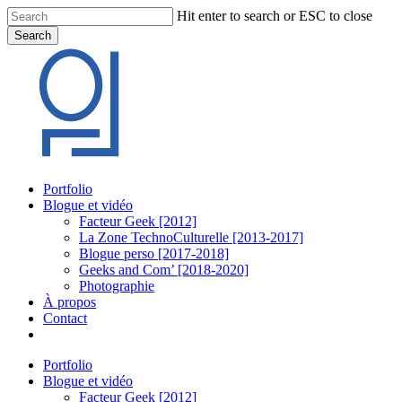
Skip
Hit enter to search or ESC to close
to
Search
main
Close
content
Search
Menu
Portfolio
Blogue et vidéo
Facteur Geek [2012]
La Zone TechnoCulturelle [2013-2017]
Blogue perso [2017-2018]
Geeks and Com’ [2018-2020]
Photographie
À propos
Contact
twitter
linkedin
youtube
instagram
Portfolio
Blogue et vidéo
Facteur Geek [2012]