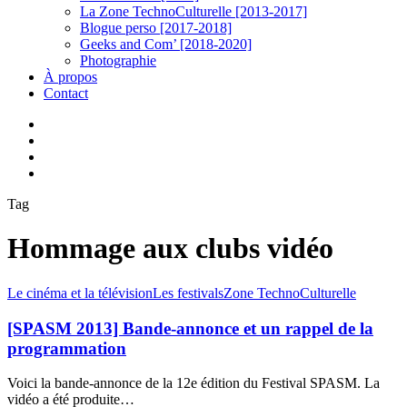
La Zone TechnoCulturelle [2013-2017]
Blogue perso [2017-2018]
Geeks and Com’ [2018-2020]
Photographie
À propos
Contact
twitter
linkedin
youtube
instagram
Tag
Hommage aux clubs vidéo
[SPASM
Le cinéma et la télévision
Les festivals
Zone TechnoCulturelle
2013]
Bande-
[SPASM 2013] Bande-annonce et un rappel de la
annonce
programmation
et
un
Voici la bande-annonce de la 12e édition du Festival SPASM. La
rappel
vidéo a été produite…
de