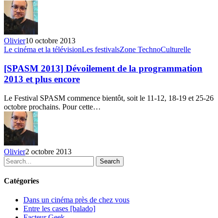
la
programmation
Olivier
10 octobre 2013
[SPASM
Le cinéma et la télévision
Les festivals
Zone TechnoCulturelle
2013]
Dévoilement
[SPASM 2013] Dévoilement de la programmation
de
2013 et plus encore
la
programmation
Le Festival SPASM commence bientôt, soit le 11-12, 18-19 et 25-26
2013
octobre prochains. Pour cette…
et
plus
encore
Olivier
2 octobre 2013
Search
Catégories
Dans un cinéma près de chez vous
Entre les cases [balado]
Facteur Geek