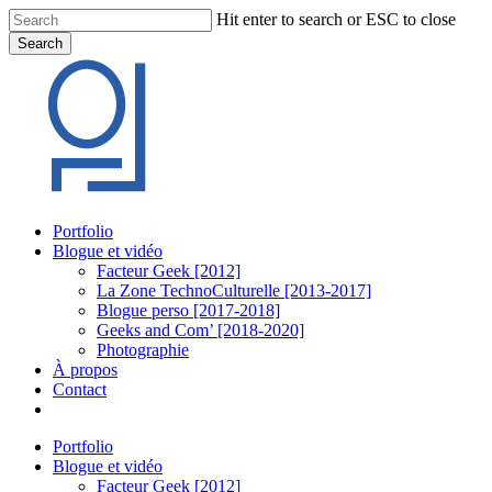
Skip
Hit enter to search or ESC to close
to
Search
main
Close
content
Search
Menu
Portfolio
Blogue et vidéo
Facteur Geek [2012]
La Zone TechnoCulturelle [2013-2017]
Blogue perso [2017-2018]
Geeks and Com’ [2018-2020]
Photographie
À propos
Contact
twitter
linkedin
youtube
instagram
Portfolio
Blogue et vidéo
Facteur Geek [2012]