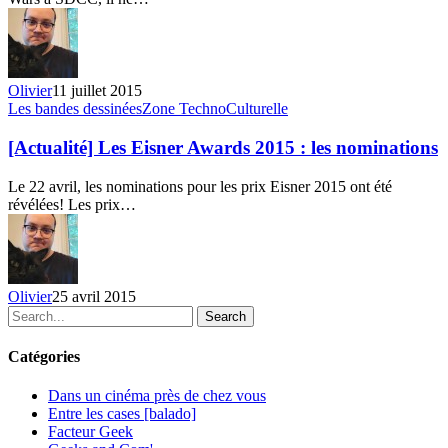
Awakens
–
Les
coulisses
du
Olivier
11 juillet 2015
film
[Actualité]
Les bandes dessinées
Zone TechnoCulturelle
Les
Eisner
[Actualité] Les Eisner Awards 2015 : les nominations
Awards
2015
Le 22 avril, les nominations pour les prix Eisner 2015 ont été
:
révélées! Les prix…
les
nominations
Olivier
25 avril 2015
Search
Catégories
Dans un cinéma près de chez vous
Entre les cases [balado]
Facteur Geek