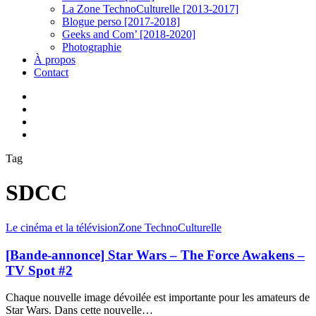
La Zone TechnoCulturelle [2013-2017]
Blogue perso [2017-2018]
Geeks and Com’ [2018-2020]
Photographie
À propos
Contact
twitter
linkedin
youtube
instagram
Tag
SDCC
[Bande-
Le cinéma et la télévision
Zone TechnoCulturelle
annonce]
Star
[Bande-annonce] Star Wars – The Force Awakens –
Wars
TV Spot #2
–
The
Chaque nouvelle image dévoilée est importante pour les amateurs de
Force
Star Wars. Dans cette nouvelle…
Awakens