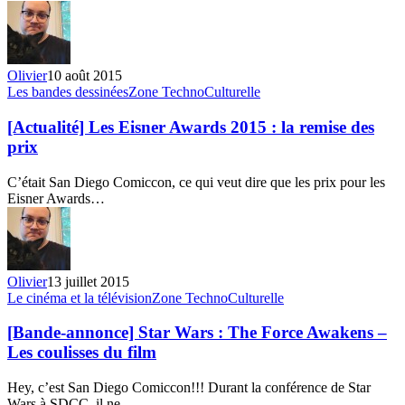
–
TV
Spot
#2
Olivier
10 août 2015
[Actualité]
Les bandes dessinées
Zone TechnoCulturelle
Les
Eisner
[Actualité] Les Eisner Awards 2015 : la remise des
Awards
prix
2015
:
C’était San Diego Comiccon, ce qui veut dire que les prix pour les
la
Eisner Awards…
remise
des
prix
Olivier
13 juillet 2015
[Bande-
Le cinéma et la télévision
Zone TechnoCulturelle
annonce]
Star
[Bande-annonce] Star Wars : The Force Awakens –
Wars
Les coulisses du film
:
The
Hey, c’est San Diego Comiccon!!! Durant la conférence de Star
Force
Wars à SDCC, il ne…