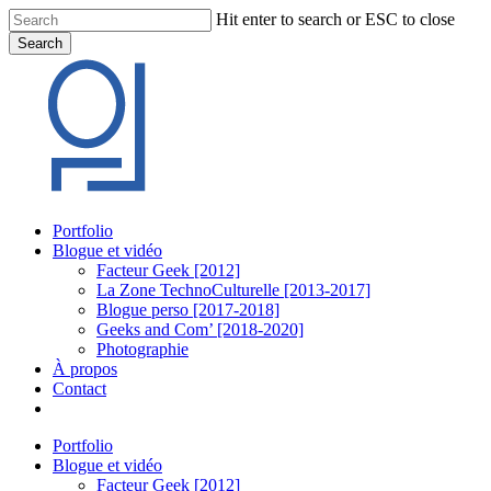
Skip
Hit enter to search or ESC to close
to
Search
main
Close
content
Search
Menu
Portfolio
Blogue et vidéo
Facteur Geek [2012]
La Zone TechnoCulturelle [2013-2017]
Blogue perso [2017-2018]
Geeks and Com’ [2018-2020]
Photographie
À propos
Contact
twitter
linkedin
youtube
instagram
Portfolio
Blogue et vidéo
Facteur Geek [2012]