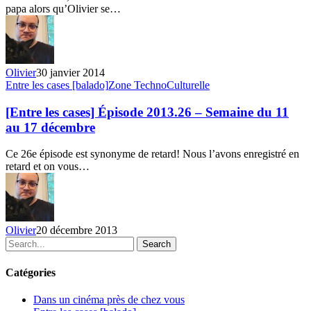
Semaine
papa alors qu’Olivier se…
du
22
au
28
janvier
Olivier
30 janvier 2014
[Entre
Entre les cases [balado]
Zone TechnoCulturelle
les
cases]
[Entre les cases] Épisode 2013.26 – Semaine du 11
Épisode
au 17 décembre
2013.26
–
Ce 26e épisode est synonyme de retard! Nous l’avons enregistré en
Semaine
retard et on vous…
du
11
au
17
décembre
Olivier
20 décembre 2013
Search
Catégories
Dans un cinéma près de chez vous