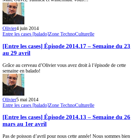
du
23
mai
au
3
Olivier
4 juin 2014
juin
[Entre
Entre les cases [balado]
Zone TechnoCulturelle
les
cases]
[Entre les cases] Épisode 2014.17 – Semaine du 23
Épisode
au 29 avril
2014.17
–
Grâce au cerveau d’Olivier vous avez droit à l’épisode de cette
Semaine
semaine en balado!
du
23
au
29
avril
Olivier
5 mai 2014
[Entre
Entre les cases [balado]
Zone TechnoCulturelle
les
cases]
[Entre les cases] Épisode 2014.13 – Semaine du 26
Épisode
mars au 1er avril
2014.13
–
Pas de poisson d’avril pour nous cette année! Nous sommes bien
Semaine