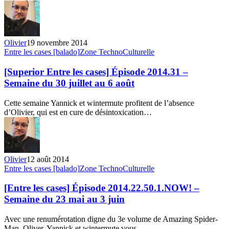
Semaine
du
12
au
Olivier
19 novembre 2014
18
[Superior
Entre les cases [balado]
Zone TechnoCulturelle
novembre
Entre
les
[Superior Entre les cases] Épisode 2014.31 –
cases]
Semaine du 30 juillet au 6 août
Épisode
2014.31
Cette semaine Yannick et wintermute profitent de l’absence
–
d’Olivier, qui est en cure de désintoxication…
Semaine
du
30
juillet
au
Olivier
12 août 2014
6
[Entre
Entre les cases [balado]
Zone TechnoCulturelle
août
les
cases]
[Entre les cases] Épisode 2014.22.50.1.NOW! –
Épisode
Semaine du 23 mai au 3 juin
2014.22.50.1.NOW!
–
Avec une renumérotation digne du 3e volume de Amazing Spider-
Semaine
Man, Oliver, Yannick et wintermute vous…