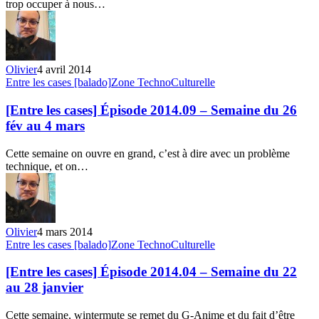
trop occuper à nous…
du
26
mars
au
1er
Olivier
4 avril 2014
avril
[Entre
Entre les cases [balado]
Zone TechnoCulturelle
les
cases]
[Entre les cases] Épisode 2014.09 – Semaine du 26
Épisode
fév au 4 mars
2014.09
–
Cette semaine on ouvre en grand, c’est à dire avec un problème
Semaine
technique, et on…
du
26
fév
au
4
Olivier
4 mars 2014
mars
[Entre
Entre les cases [balado]
Zone TechnoCulturelle
les
cases]
[Entre les cases] Épisode 2014.04 – Semaine du 22
Épisode
au 28 janvier
2014.04
–
Cette semaine, wintermute se remet du G-Anime et du fait d’être