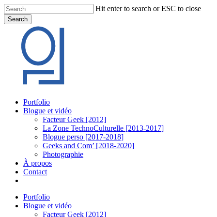
Skip
Hit enter to search or ESC to close
to
Search
main
Close
content
Search
Menu
Portfolio
Blogue et vidéo
Facteur Geek [2012]
La Zone TechnoCulturelle [2013-2017]
Blogue perso [2017-2018]
Geeks and Com’ [2018-2020]
Photographie
À propos
Contact
twitter
linkedin
youtube
instagram
Portfolio
Blogue et vidéo
Facteur Geek [2012]