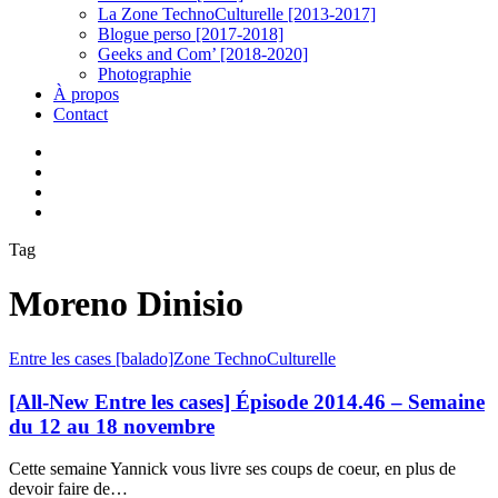
La Zone TechnoCulturelle [2013-2017]
Blogue perso [2017-2018]
Geeks and Com’ [2018-2020]
Photographie
À propos
Contact
twitter
linkedin
youtube
instagram
Tag
Moreno Dinisio
[All-
Entre les cases [balado]
Zone TechnoCulturelle
New
Entre
[All-New Entre les cases] Épisode 2014.46 – Semaine
les
du 12 au 18 novembre
cases]
Épisode
Cette semaine Yannick vous livre ses coups de coeur, en plus de
2014.46
devoir faire de…
–